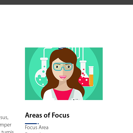
Areas of Focus
sus,
semper
Focus Area
 turpis