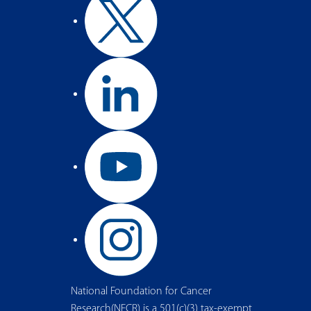
National Foundation for Cancer
Research(NFCR) is a 501(c)(3) tax-exempt