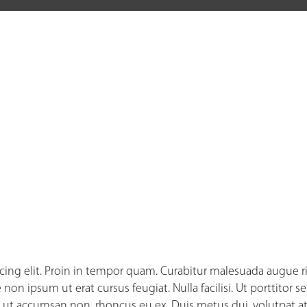
cing elit. Proin in tempor quam. Curabitur malesuada augue ri
on ipsum ut erat cursus feugiat. Nulla facilisi. Ut porttitor 
 ut accumsan non, rhoncus eu ex. Duis metus dui, volutpat at