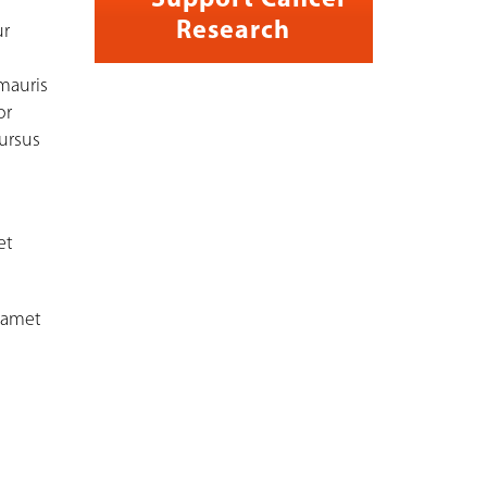
Support Cancer
Research
ur
 mauris
or
ursus
et
t amet