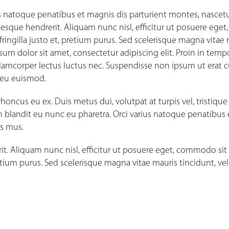
s natoque penatibus et magnis dis parturient montes, nascet
tesque hendrerit. Aliquam nunc nisl, efficitur ut posuere eget,
fringilla justo et, pretium purus. Sed scelerisque magna vitae
um dolor sit amet, consectetur adipiscing elit. Proin in temp
lamcorper lectus luctus nec. Suspendisse non ipsum ut erat c
us eu euismod.
oncus eu ex. Duis metus dui, volutpat at turpis vel, tristique
n blandit eu nunc eu pharetra. Orci varius natoque penatibus 
us mus.
rit. Aliquam nunc nisl, efficitur ut posuere eget, commodo si
 pretium purus. Sed scelerisque magna vitae mauris tincidunt, vel